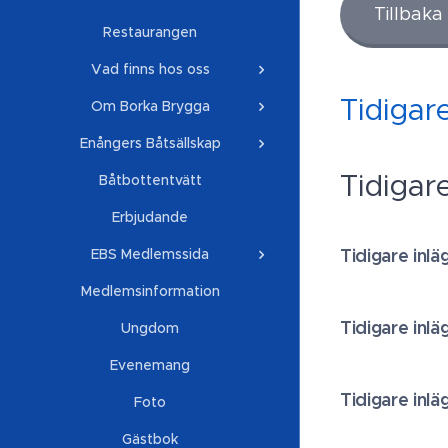
Tillbaka t
Restaurangen
Vad finns hos oss
Tidigar
Om Borka Brygga
Enångers Båtsällskap
Tidigar
Båtbottentvätt
Erbjudande
Tidigare inl
EBS Medlemssida
Medlemsinformation
Tidigare inl
Ungdom
Evenemang
Tidigare inl
Foto
Gästbok