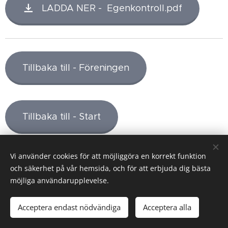
LADDA NER - Egenkontroll.pdf
Tillbaka till - Föreningen
Tillbaka till - Start
Vi använder cookies för att möjliggöra en korrekt funktion
och säkerhet på vår hemsida, och för att erbjuda dig bästa
möjliga användarupplevelse.
Hemsidan Borka Brygga
Skapad med
Webnode
av
Acceptera endast nödvändiga
Acceptera alla
Webmaster Roland Jonsson
Cookies