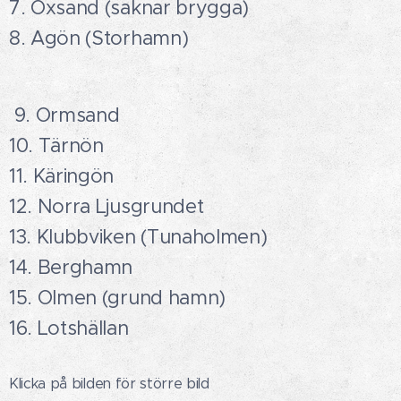
7. Oxsand (saknar brygga)
8. Agön (Storhamn)
9. Ormsand
10. Tärnön
11. Käringön
12. Norra Ljusgrundet
13. Klubbviken (Tunaholmen)
14. Berghamn
15. Olmen (grund hamn)
16. Lotshällan
Klicka på bilden för större bild