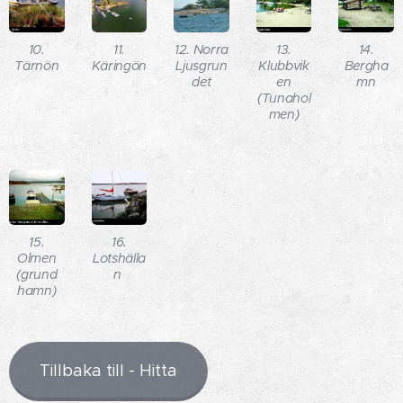
10.
11.
12. Norra
13.
14.
Tärnön
Käringön
Ljusgrun
Klubbvik
Bergha
det
en
mn
(Tunahol
men)
15.
16.
Olmen
Lotshälla
(grund
n
hamn)
Tillbaka till - Hitta