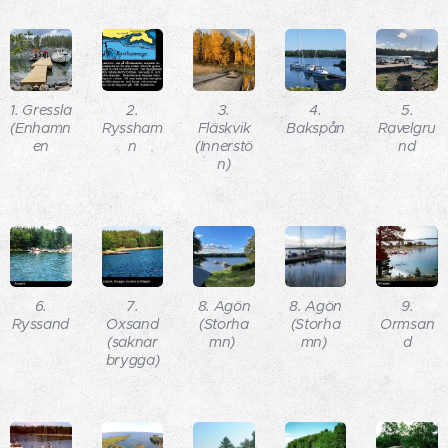
1. Gressla
2.
3.
4.
5.
(Enhamn
Ryssham
Fläskvik
Bakspån
Ravelgru
en
n
(Innerstö
nd
n)
6.
7.
8. Agön
8. Agön
9.
Ryssand
Oxsand
(Storha
(Storha
Ormsan
(saknar
mn)
mn)
d
brygga)