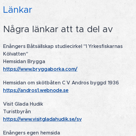
Länkar
Några länkar att ta del av
Enångers Båtsällskap studiecirkel "I Yrkesfiskarnas
Kölvatten"
Hemsidan Brygga
https://www.bryggaborka.com/
Hemsidan om skötbåten C V Andros byggd 1936
https://andros1.webnode.se
Visit Glada Hudik
Turistbyrån
https://www.visitgladahudik.se/sv
Enångers egen hemsida